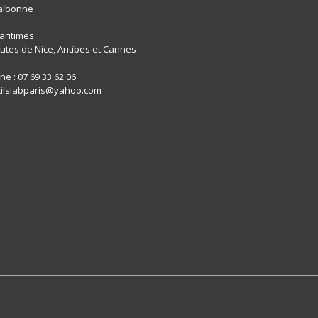
albonne
aritimes
utes de Nice, Antibes et Cannes
e : 07 69 33 62 06
 cilslabparis@yahoo.com