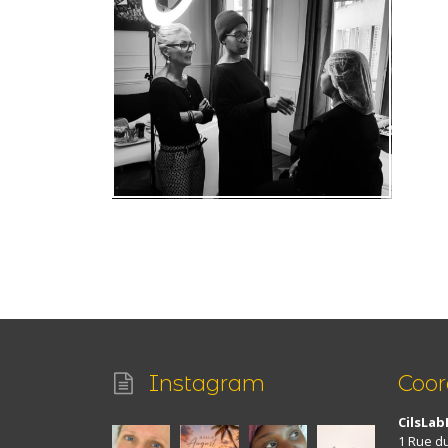
Instagram
Coo
CilsLab
1 Rue d