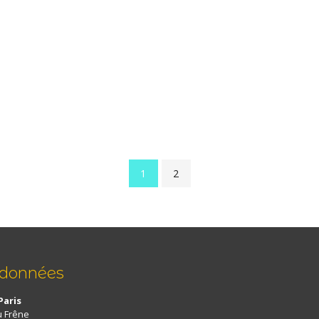
1
2
rdonnées
Paris
u Frêne