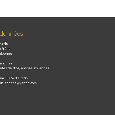
rdonnées
Paris
u Frêne
albonne
aritimes
utes de Nice, Antibes et Cannes
e : 07 69 33 62 06
 cilslabparis@yahoo.com