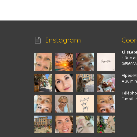
Instagram
Coo
CilsLab
1 Rue d
06560 V
Alpes-M
A 30 min
Téléphon
E-mail :