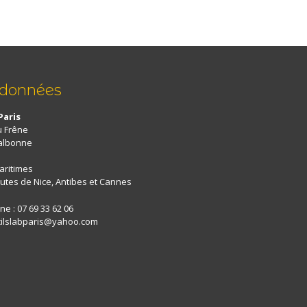
rdonnées
Paris
u Frêne
albonne
aritimes
utes de Nice, Antibes et Cannes
e : 07 69 33 62 06
 cilslabparis@yahoo.com