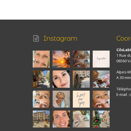
Instagram
Coo
CilsLab
1 Rue d
06560 V
Alpes-M
A 30 min
Téléphon
E-mail :