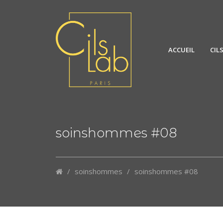
ACCUEIL
CIL
soinshommes #08
/
soinshommes
/
soinshommes #08