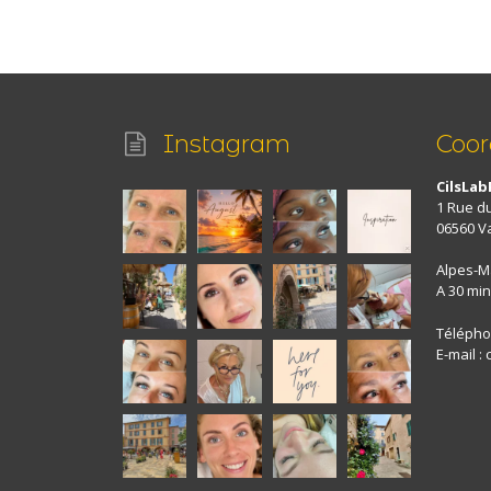
Instagram
Coo
CilsLab
1 Rue d
06560 V
Alpes-M
A 30 min
Téléphon
E-mail :