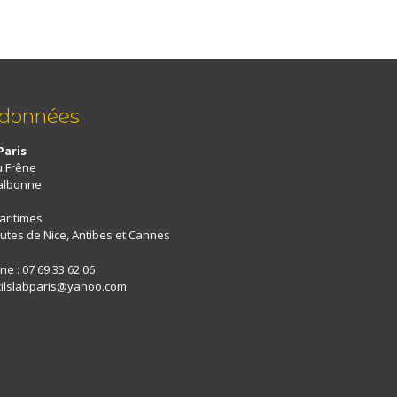
rdonnées
Paris
u Frêne
albonne
aritimes
utes de Nice, Antibes et Cannes
e : 07 69 33 62 06
 cilslabparis@yahoo.com